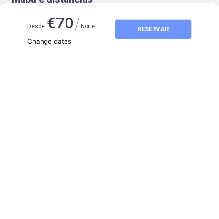
/
€
70
Desde
Noite
RESERVAR
Change dates
Adults
2
Children
0
agosto 2026
SEG
TER
QUA
QUI
SEX
SÁB
DOM
1
2
3
4
5
6
7
8
9
10
11
12
13
14
15
16
17
18
19
20
21
22
23